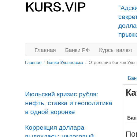
"Адск
секре
долла
прыжк
Главная
Банки РФ
Курсы валют
Главная
Банки Ульяновска
Отделения банков Улья
Бан
Ка
Июльский кризис рубля:
нефть, ставка и геополитика
в одной воронке
Бан
Коррекция доллара
По
выдохлась: налоговый