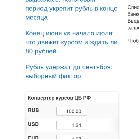
период укрепит рубль в конце
Спис
банк
месяца
Введ
запр
Конец июня vs начало июля:
что движет курсом и ждать ли
Чтоб
80 рублей
Рубль удержат до сентября:
выборный фактор
Конвертер курсов ЦБ РФ
RUB
USD
EUR