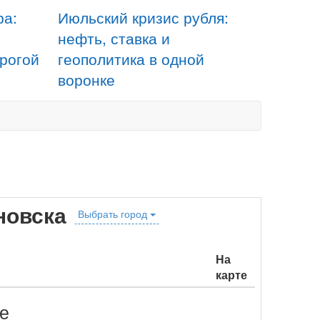
ра:
Июльский кризис рубля:
нефть, ставка и
орогой
геополитика в одной
воронке
новска
Выбрать город
На
карте
ке