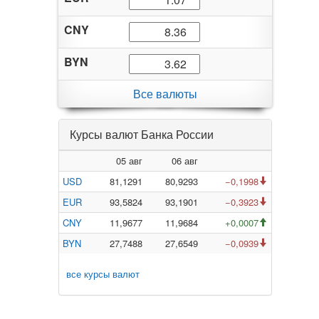
CNY
BYN
Все валюты
Курсы валют Банка России
05 авг
06 авг
USD
81,1291
80,9293
−0,1998
EUR
93,5824
93,1901
−0,3923
CNY
11,9677
11,9684
+0,0007
BYN
27,7488
27,6549
−0,0939
все курсы валют