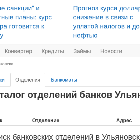
ие санкции" и
Прогноз курса долла
тные планы: курс
снижение в связи с
ра готовится к
уплатой налогов и д
у
нефтью
Конвертер
Кредиты
Займы
Новости
новска
ки
Отделения
Банкоматы
талог отделений банков Улья
к
Отделение
Адрес
иск банковских отделений в Ульяновс