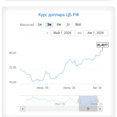
Курс доллара ЦБ РФ
1м
3м
6м
1г
Всё
Масштаб
c
Май 7, 2026
по
Авг 7, 2026
81,4077
80,00
75,00
70,00
Июнь '26
Июль '26
Авг '26
Янв '26
Июль '26