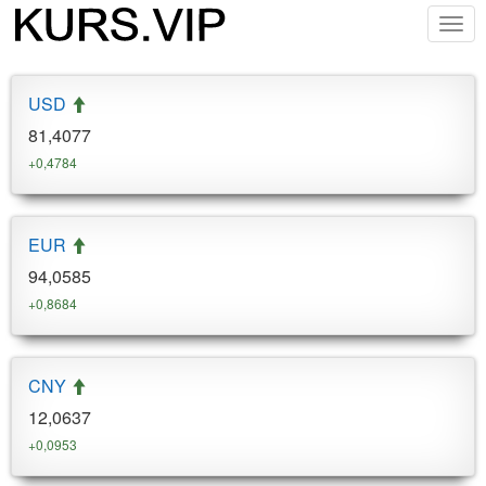
Togg
navig
USD
81,4077
+0,4784
EUR
94,0585
+0,8684
CNY
12,0637
+0,0953