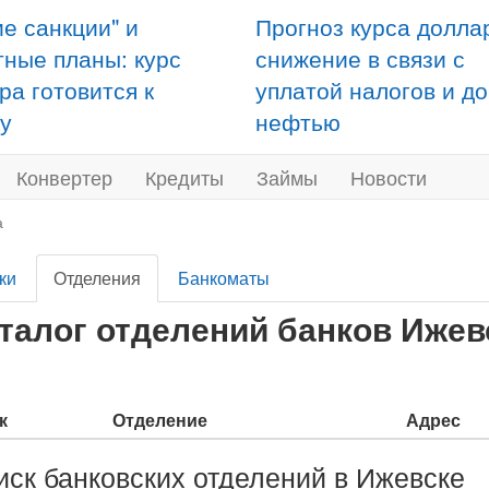
ие санкции" и
Прогноз курса долла
тные планы: курс
снижение в связи с
ра готовится к
уплатой налогов и д
у
нефтью
Конвертер
Кредиты
Займы
Новости
а
ки
Отделения
Банкоматы
талог отделений банков Ижев
к
Отделение
Адрес
иск банковских отделений в Ижевске