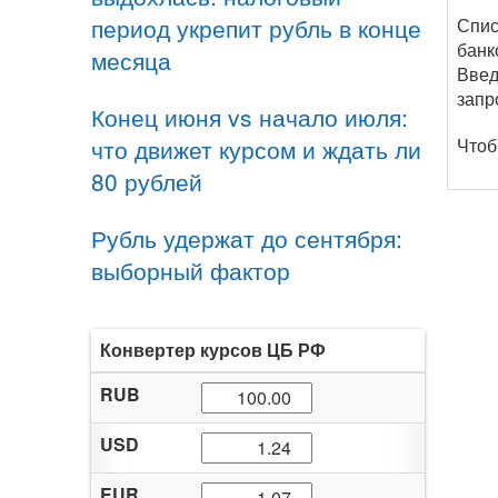
период укрепит рубль в конце
Спис
банк
месяца
Введ
запр
Конец июня vs начало июля:
что движет курсом и ждать ли
Чтоб
80 рублей
Рубль удержат до сентября:
выборный фактор
Конвертер курсов ЦБ РФ
RUB
USD
EUR