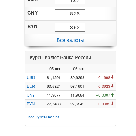
CNY
BYN
Все валюты
Курсы валют Банка России
05 авг
06 авг
USD
81,1291
80,9293
−0,1998
EUR
93,5824
93,1901
−0,3923
CNY
11,9677
11,9684
+0,0007
BYN
27,7488
27,6549
−0,0939
все курсы валют