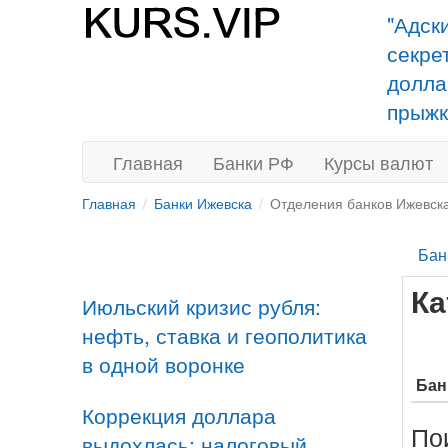
"Адск
секре
долла
прыжк
Главная
Банки РФ
Курсы валют
Главная
Банки Ижевска
Отделения банков Ижевск
Бан
Ка
Июльский кризис рубля:
нефть, ставка и геополитика
в одной воронке
Бан
Коррекция доллара
По
выдохлась: налоговый