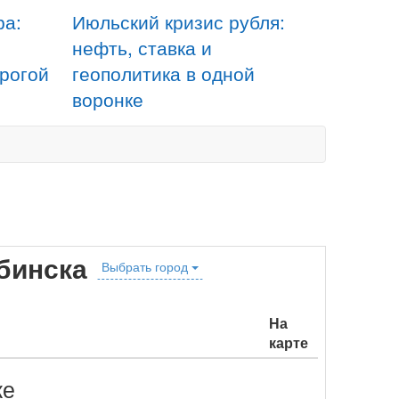
ра:
Июльский кризис рубля:
нефть, ставка и
орогой
геополитика в одной
воронке
бинска
Выбрать город
На
карте
ке