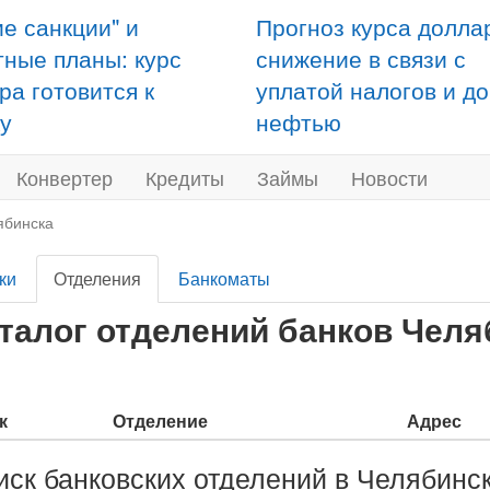
ие санкции" и
Прогноз курса долла
тные планы: курс
снижение в связи с
ра готовится к
уплатой налогов и д
у
нефтью
Конвертер
Кредиты
Займы
Новости
ябинска
ки
Отделения
Банкоматы
талог отделений банков Челя
к
Отделение
Адрес
иск банковских отделений в Челябинс