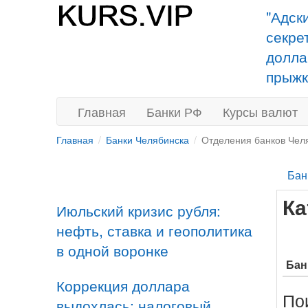
"Адск
секре
долла
прыжк
Главная
Банки РФ
Курсы валют
Главная
Банки Челябинска
Отделения банков Чел
Бан
Ка
Июльский кризис рубля:
нефть, ставка и геополитика
в одной воронке
Бан
Коррекция доллара
По
выдохлась: налоговый