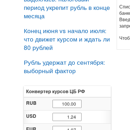
период укрепит рубль в конце
Спис
банк
месяца
Введ
запр
Конец июня vs начало июля:
что движет курсом и ждать ли
Чтоб
80 рублей
Рубль удержат до сентября:
выборный фактор
Конвертер курсов ЦБ РФ
RUB
USD
EUR