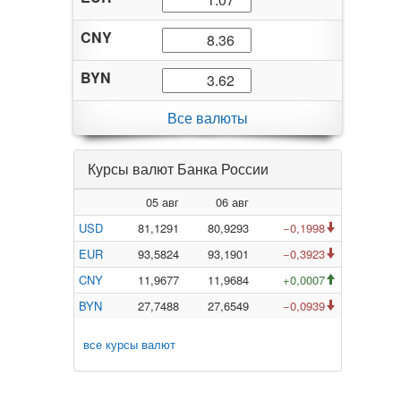
CNY
BYN
Все валюты
Курсы валют Банка России
05 авг
06 авг
USD
81,1291
80,9293
−0,1998
EUR
93,5824
93,1901
−0,3923
CNY
11,9677
11,9684
+0,0007
BYN
27,7488
27,6549
−0,0939
все курсы валют