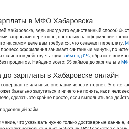
зарплаты в МФО Хабаровска
ей Хабаровске, ведь иногда это единственный способ бы
кими запросами нерезонно, поскольку на оформление кредит
то на самом деле вам требуется, что означает переплату.
М
а процесс оформления занимает считанные минуты, по исте
ых клиентов действует акция
займ под 0%
, обратите внима
без процентов. Найдено всего: 55 займов до зарплаты в
МФ
до зарплаты в Хабаровске онлайн
 совершая те или иные операции через интернет. Это же к
жет банально запутаться и ничего не понять, как и челове
еле, сделать это крайне просто, если выполнить все действ
 подходящий займ.
имание, что указывать нужно только достоверные данные, ин
о уходит несколько минут. Работник МФО свяжется с вами,