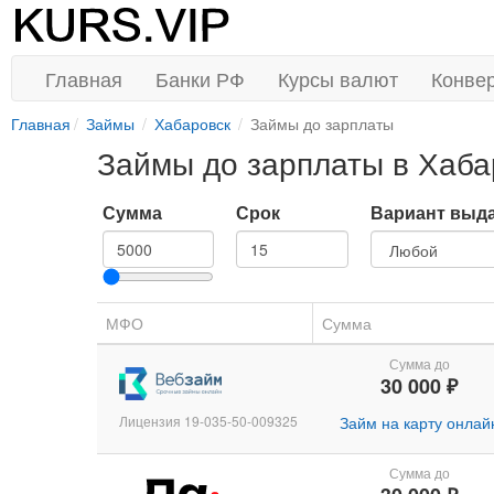
Главная
Банки РФ
Курсы валют
Конве
Главная
Займы
Хабаровск
Займы до зарплаты
Займы до зарплаты в Хаба
Сумма
Срок
Вариант выд
МФО
Сумма
Сумма до
30 000 ₽
Лицензия 19-035-50-009325
Займ на карту онлай
Сумма до