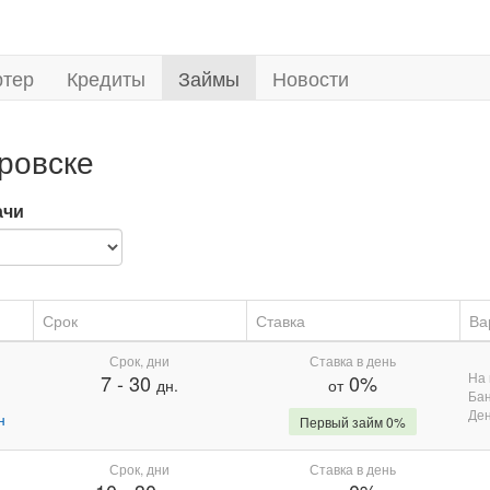
ртер
Кредиты
Займы
Новости
ровске
ачи
Срок
Ставка
Ва
Срок, дни
Ставка в день
На 
7
-
30
0%
дн.
от
Бан
Де
н
Первый займ 0%
Срок, дни
Ставка в день