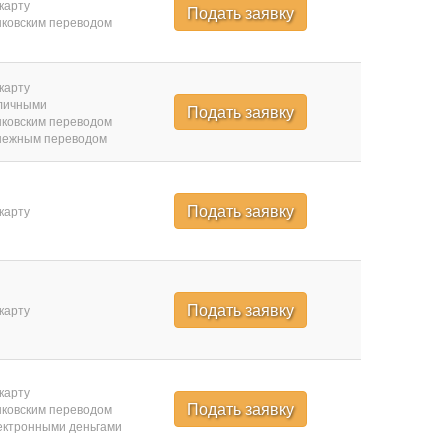
карту
Подать заявку
ковским переводом
карту
личными
Подать заявку
ковским переводом
нежным переводом
Подать заявку
карту
Подать заявку
карту
карту
Подать заявку
ковским переводом
ктронными деньгами