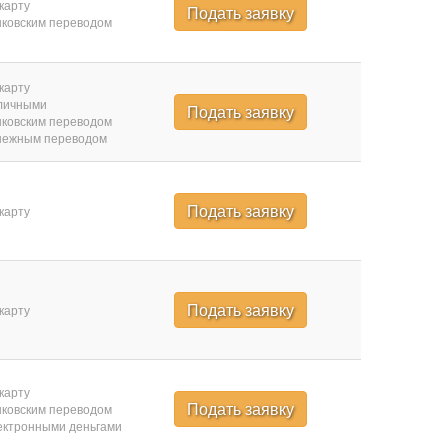
карту
Подать заявку
ковским переводом
карту
личными
Подать заявку
ковским переводом
нежным переводом
Подать заявку
карту
Подать заявку
карту
карту
Подать заявку
ковским переводом
ктронными деньгами