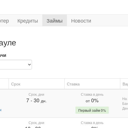
ртер
Кредиты
Займы
Новости
ауле
ачи
Срок
Ставка
Ва
Срок, дни
Ставка в день
На 
7
-
30
0%
дн.
от
Бан
Де
н
Первый займ 0%
Срок, дни
Ставка в день