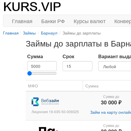
Главная
Банки РФ
Курсы валют
Конве
Главная
Займы
Барнаул
Займы до зарплаты
Займы до зарплаты в Барн
Сумма
Срок
Вариант выд
МФО
Сумма
Сумма до
30 000 ₽
Лицензия 19-035-50-009325
Займ на карту онлай
Сумма до