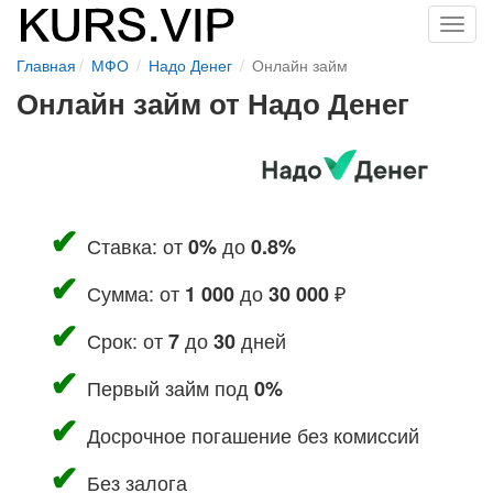
Toggl
navig
Главная
МФО
Надо Денег
Онлайн займ
Онлайн займ от Надо Денег
Ставка: от
до
0%
0.8%
Сумма: от
до
₽
1 000
30 000
Срок: от
до
дней
7
30
Первый займ под
0%
Досрочное погашение без комиссий
Без залога