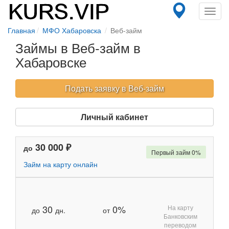
Toggl
navig
Главная
МФО Хабаровска
Веб-займ
Займы в Веб-займ в
Хабаровске
Подать заявку в Веб-займ
Личный кабинет
30 000 ₽
до
Первый займ 0%
Займ на карту онлайн
30
0%
На карту
до
дн.
от
Банковским
переводом