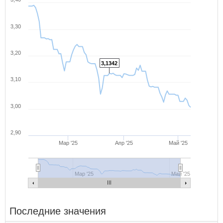
3,30
3,20
3,1342
3,10
3,00
2,90
Мар '25
Апр '25
Май '25
Мар '25
Май '25
Последние значения