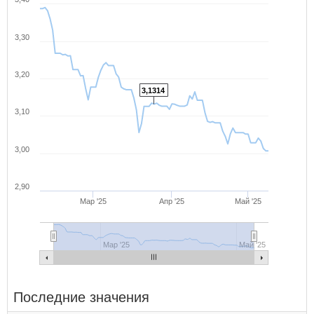
3,30
3,20
3,1314
3,10
3,00
2,90
Мар '25
Апр '25
Май '25
Мар '25
Май '25
Последние значения