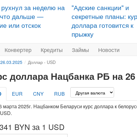
 рухнул за неделю на
"Адские санкции" и
 что дальше —
секретные планы: ку
ие или отскок
доллара готовится к
прыжку
Конвертер
Кредиты
Займы
Новости
 26.03.2025
Доллар - USD
рс доллара Нацбанка РБ на 26
D
EUR
CNY
RUB
6 марта 2025г. Нацбанком Беларуси курс доллара к белорус
/USD.
1341 BYN за 1 USD