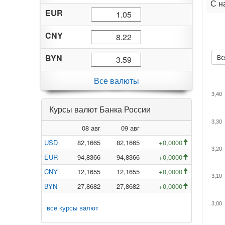
С н
EUR
CNY
BYN
Вс
Все валюты
3,40
Курсы валют Банка России
3,30
08 авг
09 авг
USD
82,1665
82,1665
+0,0000
3,20
EUR
94,8366
94,8366
+0,0000
CNY
12,1655
12,1655
+0,0000
3,10
BYN
27,8682
27,8682
+0,0000
3,00
все курсы валют