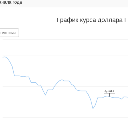
ачала года
График курса доллара 
я история
3,1341