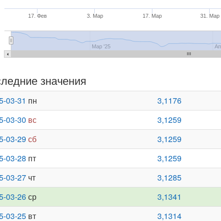
17. Фев
3. Мар
17. Мар
31. Мар
Мар '25
Ап
ледние значения
5-03-31
пн
3,1176
5-03-30
вс
3,1259
5-03-29
сб
3,1259
5-03-28
пт
3,1259
5-03-27
чт
3,1285
5-03-26
ср
3,1341
5-03-25
вт
3,1314