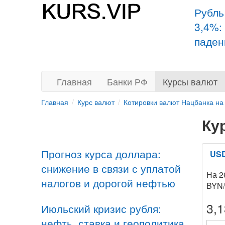
Рубль
3,4%:
паден
Главная
Банки РФ
Курсы валют
Главная
Курс валют
Котировки валют Нацбанка на
Ку
Прогноз курса доллара:
US
снижение в связи с уплатой
На 2
налогов и дорогой нефтью
BYN
3,
Июльский кризис рубля:
нефть, ставка и геополитика