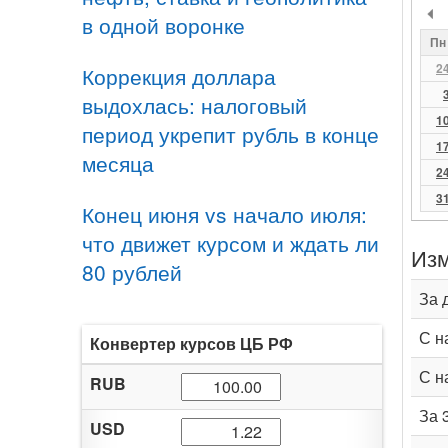
в одной воронке
Пн
2
Коррекция доллара
выдохлась: налоговый
1
период укрепит рубль в конце
1
месяца
2
3
Конец июня vs начало июля:
что движет курсом и ждать ли
Изм
80 рублей
За 
С н
Конвертер курсов ЦБ РФ
С н
RUB
За 
USD