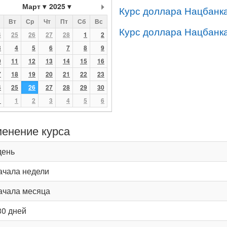
Март
2025
Курс доллара Нацбанка
Вт
Ср
Чт
Пт
Сб
Вс
Курс доллара Нацбанка
4
25
26
27
28
1
2
3
4
5
6
7
8
9
0
11
12
13
14
15
16
7
18
19
20
21
22
23
4
25
26
27
28
29
30
1
1
2
3
4
5
6
енение курса
день
ачала недели
ачала месяца
30 дней