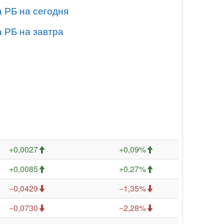
 РБ на сегодня
 РБ на завтра
+0,0027
+0,09%
+0,0085
+0,27%
−0,0429
−1,35%
−0,0730
−2,28%