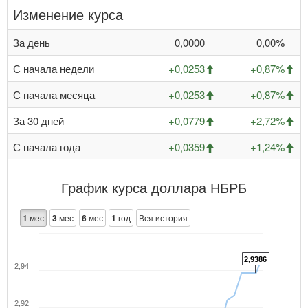
Изменение курса
За день
0,0000
0,00%
С начала недели
+0,0253
+0,87%
С начала месяца
+0,0253
+0,87%
За 30 дней
+0,0779
+2,72%
С начала года
+0,0359
+1,24%
График курса доллара НБРБ
1
мес
3
мес
6
мес
1
год
Вся история
2,9386
2,94
2,92