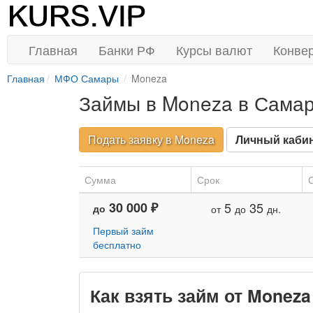
Главная
Банки РФ
Курсы валют
Конве
Главная
МФО Самары
Moneza
Займы в Moneza в Сама
Подать заявку в Moneza
Личный каби
Сумма
Срок
С
30 000 ₽
5
35
до
от
до
дн.
Первый займ
бесплатно
Как взять займ от Monez