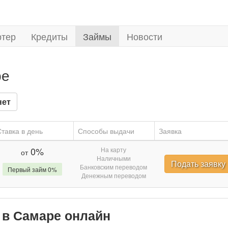
ртер
Кредиты
Займы
Новости
ре
нет
тавка в день
Способы выдачи
Заявка
0%
На карту
от
Наличными
Подать заявку
Банковским переводом
Первый займ 0%
Денежным переводом
a в Самаре онлайн