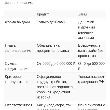
финансирования.
Кредит
Займ
Форма выдачи
Только деньгами
Деньгами
и другими
ценными
активами
Плата
Обязательная
Возможность
за пользование
процентная ставка
взять займ без
процентов
Сумма
От 5000 до 5 000 000 ₽
От 0 до 500 000
кредитования
₽
Критерии
Официальное
Только паспорт
к получателю
трудоустройство,
гражданина РФ
постоянная зарплата,
хорошая кредитная
история
Ответственность
Как у кредитора, так
Исключительно
и у заёмщика
у заемщика