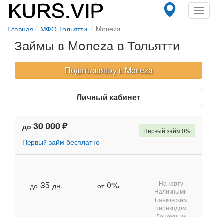
Toggl
navig
Главная
МФО Тольятти
Moneza
Займы в Moneza в Тольятти
Подать заявку в Moneza
Личный кабинет
30 000 ₽
до
Первый займ 0%
Первый займ бесплатно
35
0%
На карту
до
дн.
от
Наличными
Банковским
переводом
Денежным