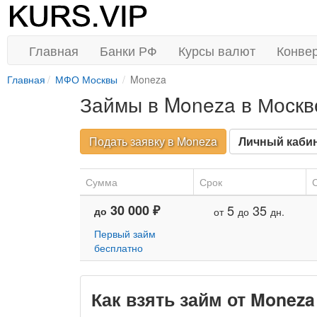
Главная
Банки РФ
Курсы валют
Конве
Главная
МФО Москвы
Moneza
Займы в Moneza в Москв
Подать заявку в Moneza
Личный каби
Сумма
Срок
С
30 000 ₽
5
35
до
от
до
дн.
Первый займ
бесплатно
Как взять займ от Monez