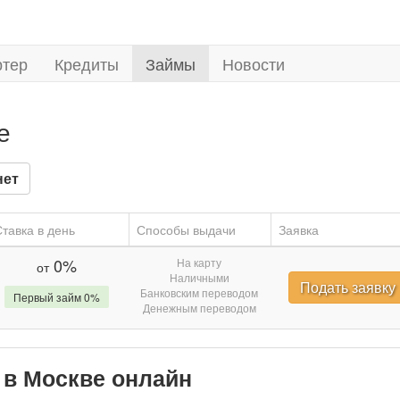
ртер
Кредиты
Займы
Новости
е
нет
тавка в день
Способы выдачи
Заявка
0%
На карту
от
Наличными
Подать заявку
Банковским переводом
Первый займ 0%
Денежным переводом
a в Москве онлайн