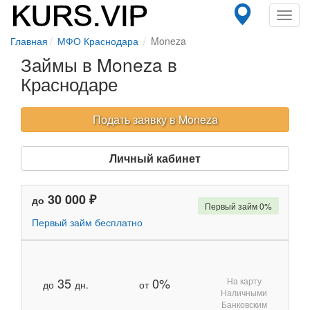
Toggl
navig
Главная
МФО Краснодара
Moneza
Займы в Moneza в
Краснодаре
Подать заявку в Moneza
Личный кабинет
30 000 ₽
до
Первый займ 0%
Первый займ бесплатно
35
0%
На карту
до
дн.
от
Наличными
Банковским