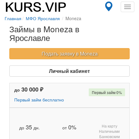
Toggl
navig
Главная
МФО Ярославля
Moneza
Займы в Moneza в
Ярославле
Подать заявку в Moneza
Личный кабинет
30 000 ₽
до
Первый займ 0%
Первый займ бесплатно
35
0%
На карту
до
дн.
от
Наличными
Банковским