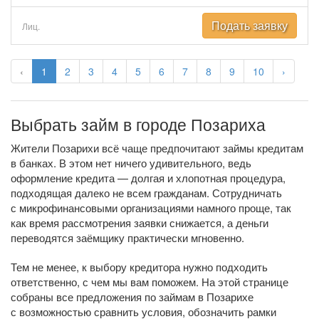
Подать заявку
Лиц.
‹
1
2
3
4
5
6
7
8
9
10
›
Выбрать займ в городе Позариха
Жители Позарихи всё чаще предпочитают займы кредитам
в банках. В этом нет ничего удивительного, ведь
оформление кредита — долгая и хлопотная процедура,
подходящая далеко не всем гражданам. Сотрудничать
с микрофинансовыми организациями намного проще, так
как время рассмотрения заявки снижается, а деньги
переводятся заёмщику практически мгновенно.
Тем не менее, к выбору кредитора нужно подходить
ответственно, с чем мы вам поможем. На этой странице
собраны все предложения по займам в Позарихе
с возможностью сравнить условия, обозначить рамки