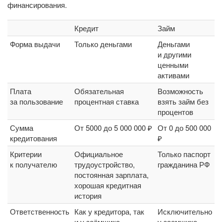
финансирования.
Кредит
Займ
Форма выдачи
Только деньгами
Деньгами
и другими
ценными
активами
Плата
Обязательная
Возможность
за пользование
процентная ставка
взять займ без
процентов
Сумма
От 5000 до 5 000 000 ₽
От 0 до 500 000
кредитования
₽
Критерии
Официальное
Только паспорт
к получателю
трудоустройство,
гражданина РФ
постоянная зарплата,
хорошая кредитная
история
Ответственность
Как у кредитора, так
Исключительно
и у заёмщика
у заемщика