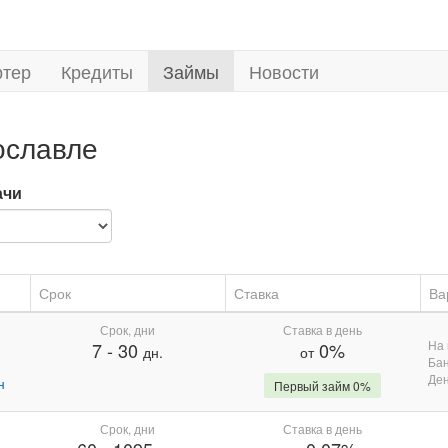
ртер
Кредиты
Займы
Новости
ославле
ачи
Срок
Ставка
Ва
Срок, дни
Ставка в день
На 
7
-
30
0%
дн.
от
Бан
Де
н
Первый займ 0%
Срок, дни
Ставка в день