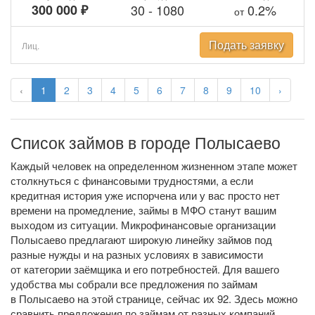
300 000 ₽
30
-
1080
0.2%
от
Подать заявку
Лиц.
‹
1
2
3
4
5
6
7
8
9
10
›
Список займов в городе Полысаево
Каждый человек на определенном жизненном этапе может
столкнуться с финансовыми трудностями, а если
кредитная история уже испорчена или у вас просто нет
времени на промедление, займы в МФО станут вашим
выходом из ситуации. Микрофинансовые организации
Полысаево предлагают широкую линейку займов под
разные нужды и на разных условиях в зависимости
от категории заёмщика и его потребностей. Для вашего
удобства мы собрали все предложения по займам
в Полысаево на этой странице, сейчас их 92. Здесь можно
сравнить предложения по займам от разных компаний,