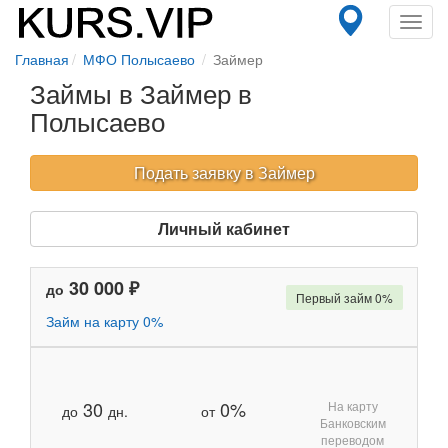
Toggl
navig
Главная
МФО Полысаево
Займер
Займы в Займер в
Полысаево
Подать заявку в Займер
Личный кабинет
30 000 ₽
до
Первый займ 0%
Займ на карту 0%
30
0%
На карту
до
дн.
от
Банковским
переводом