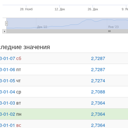
28. Нояб
12. Дек
26. Дек
9. Я
Дек '22
Янв '23
ледние значения
3-01-07
сб
2,7287
3-01-06
пт
2,7287
3-01-05
чт
2,7274
3-01-04
ср
2,7088
3-01-03
вт
2,7364
3-01-02
пн
2,7364
3-01-01
вс
2,7364