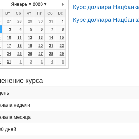
Январь
2023
Курс доллара Нацбанка
Вт
Ср
Чт
Пт
Сб
Вс
Курс доллара Нацбанка
6
27
28
29
30
31
1
2
3
4
5
6
7
8
9
10
11
12
13
14
15
6
17
18
19
20
21
22
3
24
25
26
27
28
29
0
31
1
2
3
4
5
енение курса
день
ачала недели
ачала месяца
30 дней