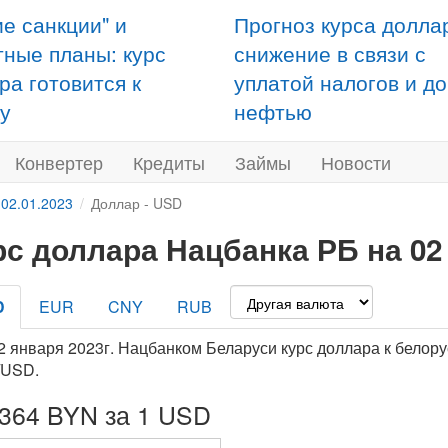
ие санкции" и
Прогноз курса долла
тные планы: курс
снижение в связи с
ра готовится к
уплатой налогов и д
у
нефтью
Конвертер
Кредиты
Займы
Новости
 02.01.2023
Доллар - USD
рс доллара Нацбанка РБ на 02
D
EUR
CNY
RUB
2 января 2023г. Нацбанком Беларуси курс доллара к белору
/USD.
7364 BYN за 1 USD