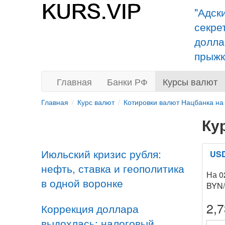
"Адск
секре
долла
прыжк
Главная
Банки РФ
Курсы валют
Главная
Курс валют
Котировки валют Нацбанка на
Ку
Июльский кризис рубля:
US
нефть, ставка и геополитика
На 0
в одной воронке
BYN
2,
Коррекция доллара
выдохлась: налоговый