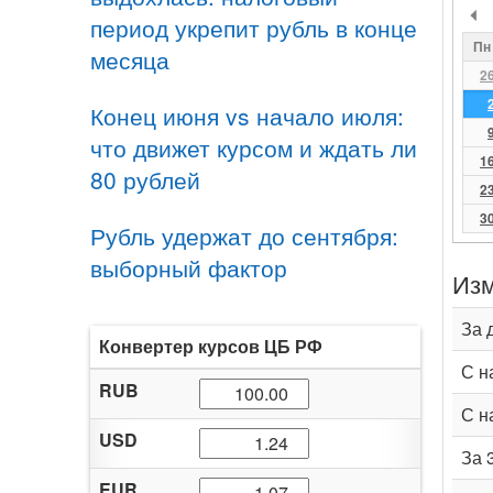
период укрепит рубль в конце
Пн
месяца
2
Конец июня vs начало июля:
что движет курсом и ждать ли
1
80 рублей
2
3
Рубль удержат до сентября:
выборный фактор
Изм
За 
Конвертер курсов ЦБ РФ
С н
RUB
С н
USD
За 
EUR