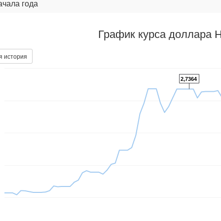
ачала года
График курса доллара 
я история
2,7364