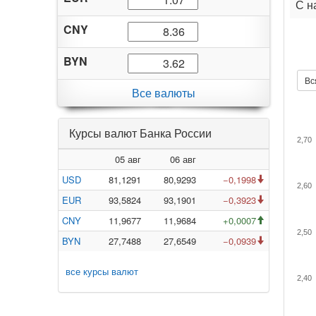
С н
CNY
BYN
Вс
Все валюты
Курсы валют Банка России
2,70
05 авг
06 авг
USD
81,1291
80,9293
−0,1998
2,60
EUR
93,5824
93,1901
−0,3923
CNY
11,9677
11,9684
+0,0007
2,50
BYN
27,7488
27,6549
−0,0939
все курсы валют
2,40