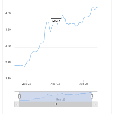
4,00
3,8617
3,80
3,60
3,40
3,20
Дек '22
Янв '23
Фев '23
Янв '23