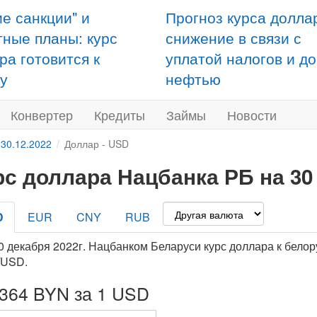
ие санкции" и
Прогноз курса долла
тные планы: курс
снижение в связи с
ра готовится к
уплатой налогов и д
у
нефтью
Конвертер
Кредиты
Займы
Новости
 30.12.2022
Доллар - USD
рс доллара Нацбанка РБ на 30
D
EUR
CNY
RUB
0 декабря 2022г. Нацбанком Беларуси курс доллара к белор
/USD.
7364 BYN за 1 USD