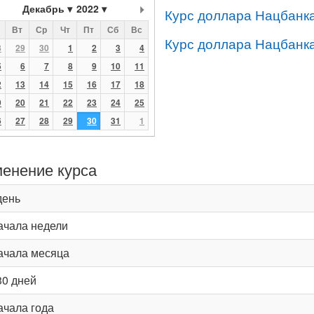
Декабрь
2022
Курс доллара Нацбанка
Вт
Ср
Чт
Пт
Сб
Вс
Курс доллара Нацбанка
8
29
30
1
2
3
4
5
6
7
8
9
10
11
2
13
14
15
16
17
18
9
20
21
22
23
24
25
6
27
28
29
30
31
1
енение курса
день
ачала недели
ачала месяца
30 дней
ачала года