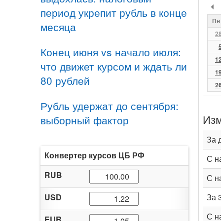
период укрепит рубль в конце
Пн
месяца
2
Конец июня vs начало июля:
1
что движет курсом и ждать ли
1
80 рублей
2
Рубль удержат до сентября:
Изм
выборный фактор
За 
Конвертер курсов ЦБ РФ
С н
RUB
С н
USD
За 
С н
EUR