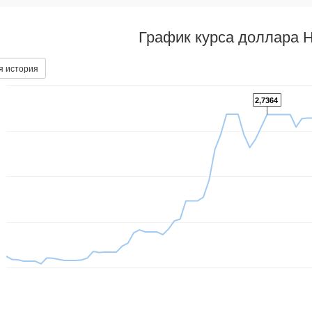
График курса доллара 
я история
2,7364