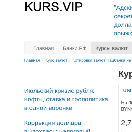
"Адск
секре
долла
прыжк
Главная
Банки РФ
Курсы валют
Главная
Курс валют
Котировки валют Нацбанка на
Ку
Июльский кризис рубля:
US
нефть, ставка и геополитика
На 3
в одной воронке
BYN
2,
Коррекция доллара
выдохлась: налоговый