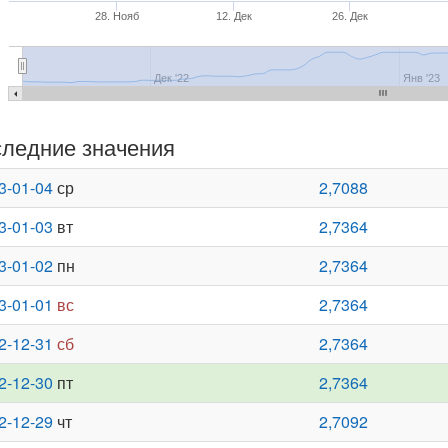
28. Нояб
12. Дек
26. Дек
Дек '22
Янв '23
ледние значения
3-01-04
ср
2,7088
3-01-03
вт
2,7364
3-01-02
пн
2,7364
3-01-01
вс
2,7364
2-12-31
сб
2,7364
2-12-30
пт
2,7364
2-12-29
чт
2,7092