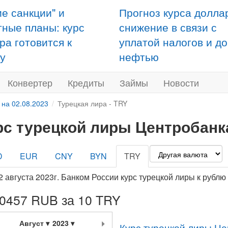
ие санкции" и
Прогноз курса долла
тные планы: курс
снижение в связи с
ра готовится к
уплатой налогов и д
у
нефтью
Конвертер
Кредиты
Займы
Новости
 на 02.08.2023
Турецкая лира - TRY
рс турецкой лиры Центробанка
D
EUR
CNY
BYN
TRY
2 августа 2023г. Банком России курс турецкой лиры к рубл
,0457 RUB за 10 TRY
Август
2023
Курс турецкой лиры Це