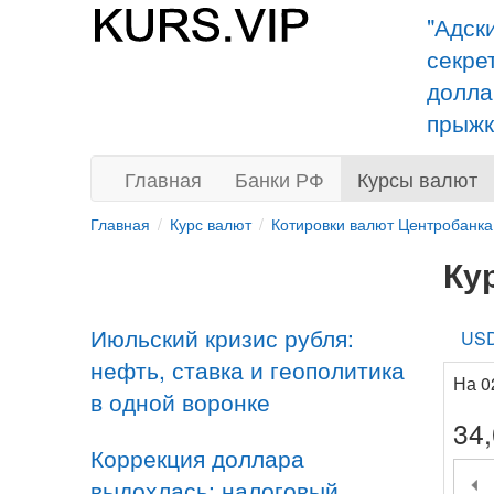
"Адск
секре
долла
прыжк
Главная
Банки РФ
Курсы валют
Главная
Курс валют
Котировки валют Центробанка
Ку
Июльский кризис рубля:
US
нефть, ставка и геополитика
На 0
в одной воронке
34
Коррекция доллара
выдохлась: налоговый