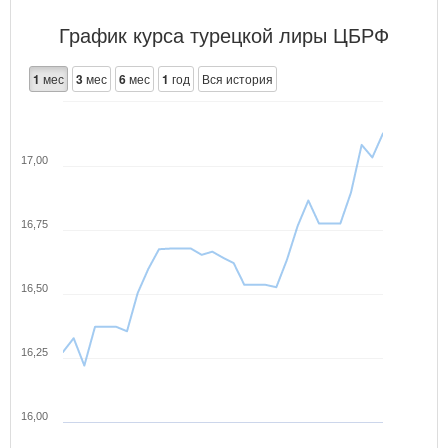
График курса турецкой лиры ЦБРФ
1
мес
3
мес
6
мес
1
год
Вся история
17,00
16,75
16,50
16,25
16,00