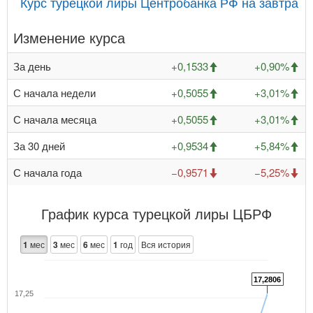
Курс турецкой лиры Центробанка РФ на завтра
Изменение курса
За день
+0,1533
+0,90%
С начала недели
+0,5055
+3,01%
С начала месяца
+0,5055
+3,01%
За 30 дней
+0,9534
+5,84%
С начала года
−0,9571
−5,25%
График курса турецкой лиры ЦБРФ
1
мес
3
мес
6
мес
1
год
Вся история
17,2806
17,25