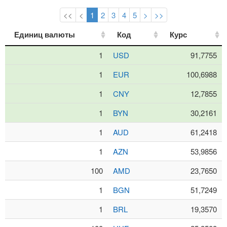
<<
<
1
2
3
4
5
>
>>
Единиц валюты
Единиц валюты
Код
Код
Курс
Курс
1
USD
91,7755
1
EUR
100,6988
1
CNY
12,7855
1
BYN
30,2161
1
AUD
61,2418
1
AZN
53,9856
100
AMD
23,7650
1
BGN
51,7249
1
BRL
19,3570