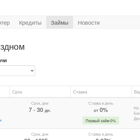
ртер
Кредиты
Займы
Новости
ездном
ачи
Срок
Ставка
Ва
Срок, дни
Ставка в день
На 
7
-
30
0%
дн.
от
Бан
Де
н
Первый займ 0%
Срок, дни
Ставка в день