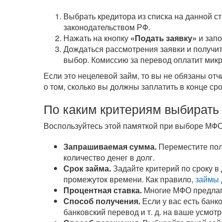
Выбрать кредитора из списка на данной с
законодательством РФ.
Нажать на кнопку
«Подать заявку»
и зап
Дождаться рассмотрения заявки и получит
выбор. Комиссию за перевод оплатит мик
Если это нецелевой займ, то вы не обязаны от
о том, сколько вы должны заплатить в конце ср
По каким критериям выбирать
Воспользуйтесь этой памяткой при выборе МФО
Запрашиваемая сумма.
Переместите полз
количество денег в долг.
Срок займа.
Задайте критерий по сроку в
промежуток времени. Как правило,
займы 
Процентная ставка.
Многие МФО предла
Способ получения.
Если у вас есть банк
банковский перевод
и т. д.
на ваше усмотр