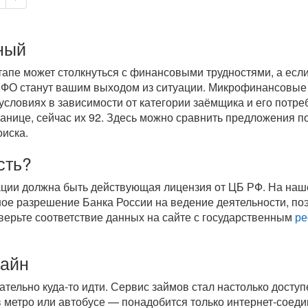
ный
пе может столкнуться с финансовыми трудностями, а если 
МФО станут вашим выходом из ситуации. Микрофинансовые
условиях в зависимости от категории заёмщика и его потре
анице, сейчас их 92. Здесь можно сравнить предложения п
оиска.
сть?
ации должна быть действующая лицензия от ЦБ РФ. На на
ое разрешение Банка России на ведение деятельности, по
верьте соответствие данных на сайте с государственным
ре
лайн
зательно
куда-то
идти. Сервис займов стал настолько доступе
 в метро или автобусе — понадобится только
интернет-соед