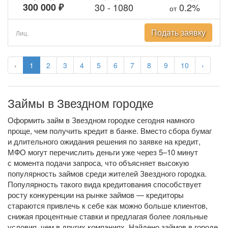
300 000 ₽
30
-
1080
0.2%
от
Подать заявку
Лиц.
‹
1
2
3
4
5
6
7
8
9
10
›
Займы в Звездном городке
Оформить займ в Звездном городке сегодня намного
проще, чем получить кредит в банке. Вместо сбора бумаг
и длительного ожидания решения по заявке на кредит,
МФО могут перечислить деньги уже через 5–10 минут
с момента подачи запроса, что объясняет высокую
популярность займов среди жителей Звездного городка.
Популярность такого вида кредитования способствует
росту конкуренции на рынке займов — кредиторы
стараются привлечь к себе как можно больше клиентов,
снижая процентные ставки и предлагая более лояльные
условия, чем в других компаниях. Найдено займов в городе