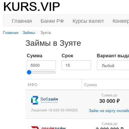
Главная
Банки РФ
Курсы валют
Конве
Главная
Займы
Зуята
Займы в Зуяте
Сумма
Срок
Вариант выд
МФО
Сумма
Сумма до
30 000 ₽
Лицензия 19-035-50-009325
Займ на карту онлай
Сумма до