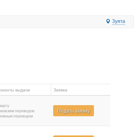
Зуята
рианты выдачи
Заявка
карту
Подать заявку
ковским переводом
нежным переводом