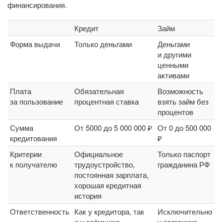
финансирования.
Кредит
Займ
Форма выдачи
Только деньгами
Деньгами
и другими
ценными
активами
Плата
Обязательная
Возможность
за пользование
процентная ставка
взять займ без
процентов
Сумма
От 5000 до 5 000 000 ₽
От 0 до 500 000
кредитования
₽
Критерии
Официальное
Только паспорт
к получателю
трудоустройство,
гражданина РФ
постоянная зарплата,
хорошая кредитная
история
Ответственность
Как у кредитора, так
Исключительно
и у заёмщика
у заемщика