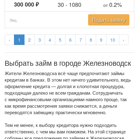
300 000 ₽
30
-
1080
0.2%
от
Подать заявку
Лиц.
‹
1
2
3
4
5
6
7
8
9
10
›
Выбрать займ в городе Железноводск
Жители Железноводска всё чаще предпочитают займы
кредитам в банках. В этом нет ничего удивительного, ведь
оформление кредита — долгая и хлопотная процедура,
подходящая далеко не всем гражданам. Сотрудничать
с микрофинансовыми организациями намного проще, так
как время рассмотрения заявки снижается, а деньги
переводятся заёмщику практически мгновенно.
Тем не менее, к выбору кредитора нужно подходить
ответственно, с чем мы вам поможем. На этой странице
собраны все предложения по займам в Железноводске