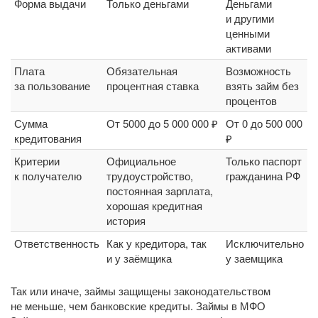
Форма выдачи
Только деньгами
Деньгами
и другими
ценными
активами
Плата
Обязательная
Возможность
за пользование
процентная ставка
взять займ без
процентов
Сумма
От 5000 до 5 000 000 ₽
От 0 до 500 000
кредитования
₽
Критерии
Официальное
Только паспорт
к получателю
трудоустройство,
гражданина РФ
постоянная зарплата,
хорошая кредитная
история
Ответственность
Как у кредитора, так
Исключительно
и у заёмщика
у заемщика
Так или иначе, займы защищены законодательством
не меньше, чем банковские кредиты. Займы в МФО