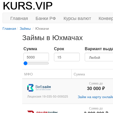
Главная
Банки РФ
Курсы валют
Конве
Главная
Займы
Юхмачи
Займы в Юхмачах
Сумма
Срок
Вариант выд
МФО
Сумма
Сумма до
30 000 ₽
Лицензия 19-035-50-009325
Займ на карту онлай
Сумма до