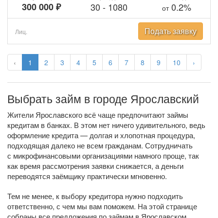
300 000 ₽
30
-
1080
0.2%
от
Подать заявку
Лиц.
‹
1
2
3
4
5
6
7
8
9
10
›
Выбрать займ в городе Ярославский
Жители Ярославского всё чаще предпочитают займы
кредитам в банках. В этом нет ничего удивительного, ведь
оформление кредита — долгая и хлопотная процедура,
подходящая далеко не всем гражданам. Сотрудничать
с микрофинансовыми организациями намного проще, так
как время рассмотрения заявки снижается, а деньги
переводятся заёмщику практически мгновенно.
Тем не менее, к выбору кредитора нужно подходить
ответственно, с чем мы вам поможем. На этой странице
собраны все предложения по займам в Ярославском