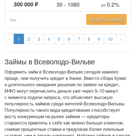
300 000 ₽
30
-
1080
0.2%
от
Подать заявку
Лиц.
‹
1
2
3
4
5
6
7
8
9
10
›
Займы в Всеволодо-Вильве
Оформить займ в Всеволодо-Вильве сегодня намного
проще, чем получить кредит в банке. Вместо сбора бумаг
и длительного ожидания решения по заявке на кредит,
МФО могут перечислить деньги уже через 5–10 минут
с момента подачи запроса, что объясняет высокую
популярность займов среди жителей Всеволодо-Вильвы.
Популярность такого вида кредитования способствует
росту конкуренции на рынке займов — кредиторы
стараются привлечь к себе как можно больше клиентов,
снижая процентные ставки и предлагая более лояльные
условия, чем в других компаниях. Найдено займов в городе