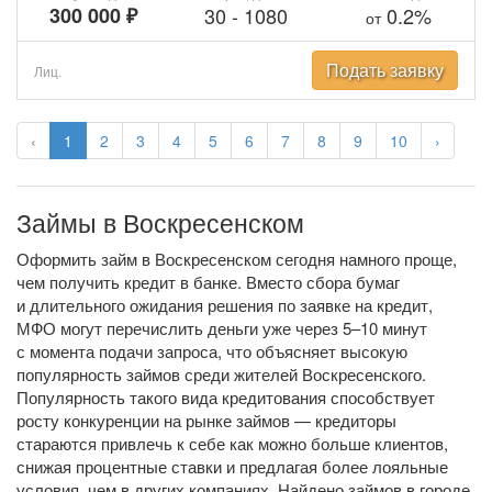
300 000 ₽
30
-
1080
0.2%
от
Подать заявку
Лиц.
‹
1
2
3
4
5
6
7
8
9
10
›
Займы в Воскресенском
Оформить займ в Воскресенском сегодня намного проще,
чем получить кредит в банке. Вместо сбора бумаг
и длительного ожидания решения по заявке на кредит,
МФО могут перечислить деньги уже через 5–10 минут
с момента подачи запроса, что объясняет высокую
популярность займов среди жителей Воскресенского.
Популярность такого вида кредитования способствует
росту конкуренции на рынке займов — кредиторы
стараются привлечь к себе как можно больше клиентов,
снижая процентные ставки и предлагая более лояльные
условия, чем в других компаниях. Найдено займов в городе