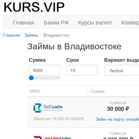
Главная
Банки РФ
Курсы валют
Конве
Главная
Займы
Владивосток
Займы в Владивостоке
Сумма
Срок
Вариант выд
МФО
Сумма
Сумма до
30 000 ₽
Лицензия 19-035-50-009325
Займ на карту онлай
Сумма до