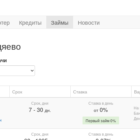
ртер
Кредиты
Займы
Новости
дяево
ачи
Срок
Ставка
Ва
Срок, дни
Ставка в день
На 
7
-
30
0%
дн.
от
Бан
Де
н
Первый займ 0%
Срок, дни
Ставка в день