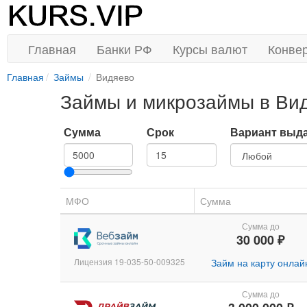
Главная
Банки РФ
Курсы валют
Конве
Главная
Займы
Видяево
Займы и микрозаймы в Ви
Сумма
Срок
Вариант выд
МФО
Сумма
Сумма до
30 000 ₽
Лицензия 19-035-50-009325
Займ на карту онлай
Сумма до