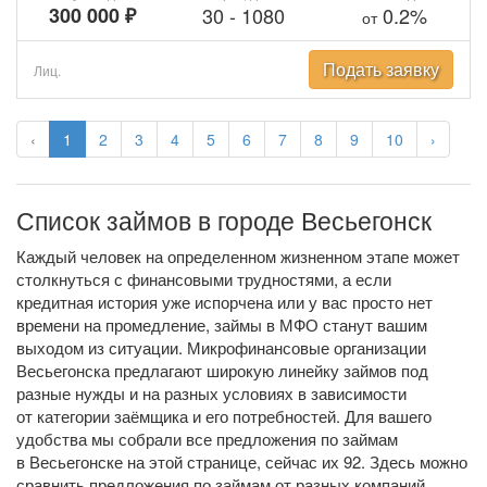
300 000 ₽
30
-
1080
0.2%
от
Подать заявку
Лиц.
‹
1
2
3
4
5
6
7
8
9
10
›
Список займов в городе Весьегонск
Каждый человек на определенном жизненном этапе может
столкнуться с финансовыми трудностями, а если
кредитная история уже испорчена или у вас просто нет
времени на промедление, займы в МФО станут вашим
выходом из ситуации. Микрофинансовые организации
Весьегонска предлагают широкую линейку займов под
разные нужды и на разных условиях в зависимости
от категории заёмщика и его потребностей. Для вашего
удобства мы собрали все предложения по займам
в Весьегонске на этой странице, сейчас их 92. Здесь можно
сравнить предложения по займам от разных компаний,