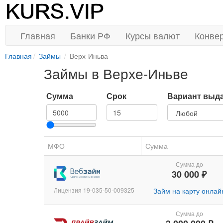
Главная
Банки РФ
Курсы валют
Конве
Главная
Займы
Верх-Иньва
Займы в Верхе-Иньве
Сумма
Срок
Вариант выд
МФО
Сумма
Сумма до
30 000 ₽
Лицензия 19-035-50-009325
Займ на карту онлай
Сумма до