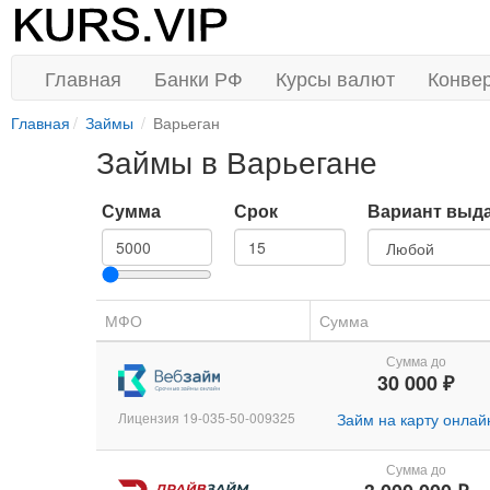
Главная
Банки РФ
Курсы валют
Конве
Главная
Займы
Варьеган
Займы в Варьегане
Сумма
Срок
Вариант выд
МФО
Сумма
Сумма до
30 000 ₽
Лицензия 19-035-50-009325
Займ на карту онлай
Сумма до