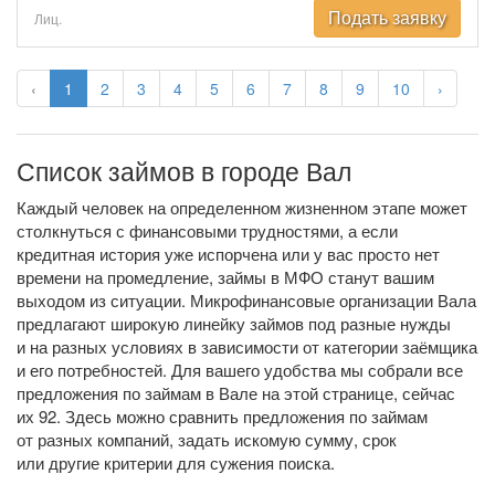
Подать заявку
Лиц.
‹
1
2
3
4
5
6
7
8
9
10
›
Список займов в городе Вал
Каждый человек на определенном жизненном этапе может
столкнуться с финансовыми трудностями, а если
кредитная история уже испорчена или у вас просто нет
времени на промедление, займы в МФО станут вашим
выходом из ситуации. Микрофинансовые организации Вала
предлагают широкую линейку займов под разные нужды
и на разных условиях в зависимости от категории заёмщика
и его потребностей. Для вашего удобства мы собрали все
предложения по займам в Вале на этой странице, сейчас
их 92. Здесь можно сравнить предложения по займам
от разных компаний, задать искомую сумму, срок
или другие критерии для сужения поиска.