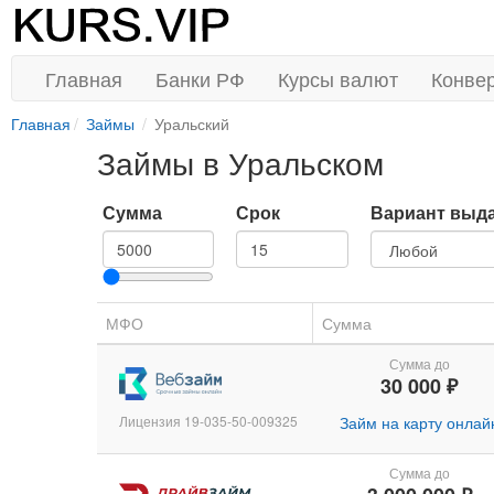
Главная
Банки РФ
Курсы валют
Конве
Главная
Займы
Уральский
Займы в Уральском
Сумма
Срок
Вариант выд
МФО
Сумма
Сумма до
30 000 ₽
Лицензия 19-035-50-009325
Займ на карту онлай
Сумма до