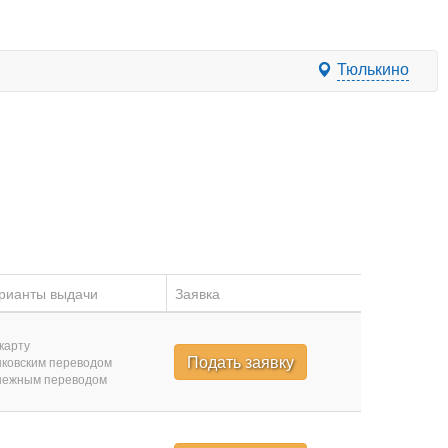
Тюлькино
рианты выдачи
Заявка
карту
Подать заявку
ковским переводом
нежным переводом