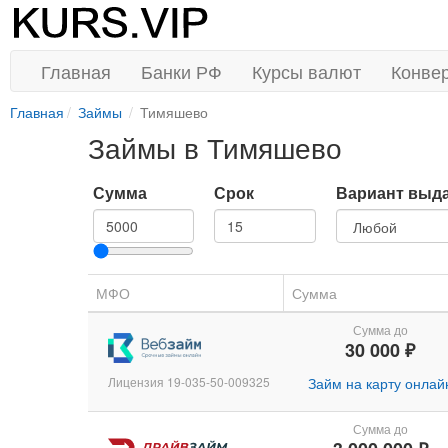
Главная
Банки РФ
Курсы валют
Конве
Главная
Займы
Тимяшево
Займы в Тимяшево
Сумма
Срок
Вариант выд
МФО
Сумма
Сумма до
30 000 ₽
Лицензия 19-035-50-009325
Займ на карту онлай
Сумма до