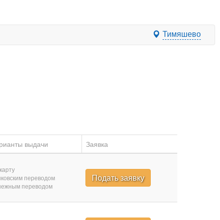
Тимяшево
рианты выдачи
Заявка
карту
Подать заявку
ковским переводом
нежным переводом