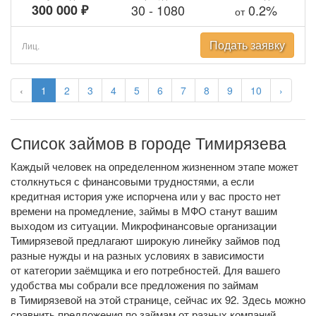
300 000 ₽
30
-
1080
0.2%
от
Подать заявку
Лиц.
‹
1
2
3
4
5
6
7
8
9
10
›
Список займов в городе Тимирязева
Каждый человек на определенном жизненном этапе может
столкнуться с финансовыми трудностями, а если
кредитная история уже испорчена или у вас просто нет
времени на промедление, займы в МФО станут вашим
выходом из ситуации. Микрофинансовые организации
Тимирязевой предлагают широкую линейку займов под
разные нужды и на разных условиях в зависимости
от категории заёмщика и его потребностей. Для вашего
удобства мы собрали все предложения по займам
в Тимирязевой на этой странице, сейчас их 92. Здесь можно
сравнить предложения по займам от разных компаний,